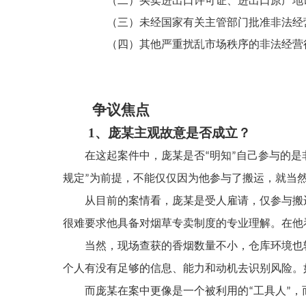
（二）买卖进出口许可证、进出口原产地证
（三）未经国家有关主管部门批准非法经营
（四）其他严重扰乱市场秩序的非法经营
争议焦点
1
、
庞某
主观故意是否成立
？
在这起案件中，
庞某
是否
明知
自己参与的是
“
”
规定
为前提，不能仅仅因为他参与了搬运，就当
”
从目前的案情看，
庞某
是受人雇请，仅参与搬
很难要求他具备对烟草专卖制度的专业理解。在他
当然，现场查获的香烟数量不小，仓库环境也
个人有没有足够的信息、能力和动机去识别风险。
而
庞某
在案中更像是一个被利用的
工具人
，
“
”