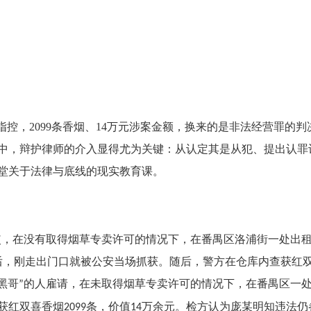
指控，
2099
条香烟、
14
万元涉案金额，换来的是非法经营罪的判
中，辩护律师的介入显得尤为关键：从认定其是从犯、提出认罪
堂关于法律与底线的现实教育课。
使，在没有取得烟草专卖许可的情况下，在番禺区洛浦街一处出
后，刚走出门口就被公安当场抓获。随后，警方在仓库内查获红
黑哥
的人雇请，在未取得烟草专卖许可的情况下，在番禺区一
”
获红双喜香烟
条，价值
万余元。检方认为
庞某
明知违法仍
2099
14