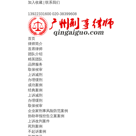
加入收藏
|
联系我们
13922331600 020-38399608
首页
律师简介
首席律师
团队介绍
精英团队
品牌服务
取保候审
上诉减刑
办理缓刑
成功案例
经典案例
上诉减刑
办理缓刑
取保候审
企业家刑事风险防范案例
协助举报控告立案案例
上诉改判案件
死刑案例
不起诉案例