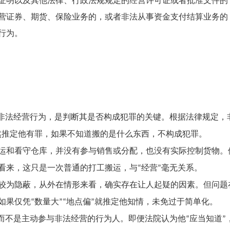
明以及其他法律、行政法规规定的经营许可证或者批准文件的
证券、期货、保险业务的，或者非法从事资金支付结算业务的
行为。
非法经营行为，是判断其是否构成犯罪的关键。根据法律规定，
然推定他有罪
，
如果不知道搬的是什么东西，不构成犯罪
。
运和看守仓库，并没有参与销售或分配，也没有实际控制货物。
看来，这只是一次普通的打工搬运，与
经营
毫无关系。
“
”
较为隐蔽，从外在情形来看，确实存在让人起疑的因素。但问题
如果仅凭
数量大
地点偏
就推定他知情，未免过于简单化。
“
”“
”
而不是主动参与非法经营的行为人。即便法院认为他
应当知道
“
”