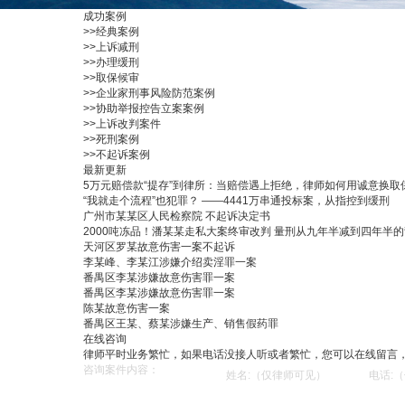
成功案例
>>
经典案例
>>
上诉减刑
>>
办理缓刑
>>
取保候审
>>
企业家刑事风险防范案例
>>
协助举报控告立案案例
>>
上诉改判案件
>>
死刑案例
>>
不起诉案例
最新更新
5万元赔偿款“提存”到律所：当赔偿遇上拒绝，律师如何用诚意换取
“我就走个流程”也犯罪？ ——4441万串通投标案，从指控到缓刑
广州市某某区人民检察院 不起诉决定书
2000吨冻品！潘某某走私大案终审改判 量刑从九年半减到四年半
天河区罗某故意伤害一案不起诉
李某峰、李某江涉嫌介绍卖淫罪一案
番禺区李某涉嫌故意伤害罪一案
番禺区李某涉嫌故意伤害罪一案
陈某故意伤害一案
番禺区王某、蔡某涉嫌生产、销售假药罪
在线咨询
律师平时业务繁忙，如果电话没接人听或者繁忙，您可以在线留言