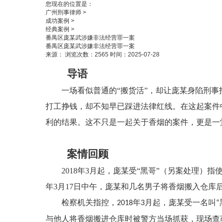
您现在的位置是：
广州刑事律师
>
成功案例
>
经典案例
>
番禺区庞某武涉嫌非法经营罪一案
番禺区庞某武涉嫌非法经营罪一案
来源：
浏览次数：2565
时间：2025-07-28
导语
一场看似普通的
“
搬货活
”
，却让
庞某
身陷刑事
打工挣钱，却不知早已踩进法律红线。在这起案件
利的结果。这不只是一起关于香烟的案件，更是一
案情回顾
2018
年
3
月起，
庞某
受
“
黑哥
”
（另案处理）指
年
3
月
17
日中午，
庞某
和几名男子将香烟搬入仓库
检察机关指控，
年
月起，
庞某
受一名叫
2018
3
“
与他人将香烟搬进仓库时被警方当场抓获，现场查