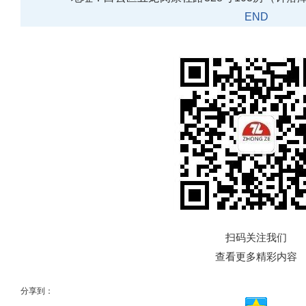
E
N
D
扫
码
关
注
我
们
查
看
更
多
精
彩
内
容
分享到：