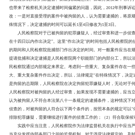
也带来了检察机关决定逮捕时间偏紧的问题，因此，
年刑事诉
2012
改：一是对直接受理的案件中被拘留的人，认为需要逮捕的，将原
殊情况下，决定逮捕的时间可以延长
至
日修改为
至
日。
1
4
1
3
人民检察院对于已被拘留的犯罪嫌疑人，经过审查和进一步侦查
在十四日以内作出决定”。这里“作出决定”的时间包括人民检察院
的期间和人民检察院批捕部门作出决定的时间。对一般案件应当在
提请批捕和决定逮捕是人民检察院两个职能部门的内部分工，所以
民检察院通过内部规定来界定。考虑到一些重大、复杂案件存在一些
大、重大复杂案件作出决定，所以，法律规定“在特殊情况下，决定
是拘留的总期限，人民检察院在决定拘留犯罪嫌疑人时，无论对于
人民检察院对被拘留的人经过审查，如果发现不需要逮捕的，应当立
认为被拘留人不符合本法第八十一条规定的逮捕条件，这种情况下
侦查的，对被拘留的人符合以下两个条件的，按照本条的规定可以“
排除犯罪嫌疑，需要继续进行案件的侦查工作的；（
）符合取保候
2
实践中应当注意，人民检察院作为法律监督机关在执行中应当严
当充分发挥内部各部门之间的监督机制，对于违背法律规定的，及