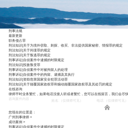
刑事法规
最新更新
职务侵占罪
刑法知识|关于为境外窃取、刺探、收买、非法提供国家秘密、情报罪的规定
刑法知识|关于间谍罪的规定
刑法知识|关于叛逃罪的规定
刑事诉讼|自侦案件中逮捕的时限规定
刑法知识|投敌叛变罪
刑事诉讼|自侦案件中对被拘留人的处理
刑事诉讼|自侦案件中的拘留、逮捕及其执行
刑法知识|资助危害国家安全犯罪活动罪
刑法知识|关于颠覆国家政权罪和煽动颠覆国家政权罪及其处罚的规定
在线咨询
律师平时业务繁忙，如果电话没接人听或者繁忙，您可以在线留言，我们会尽
您现在的位置是：
广州刑事律师
>
成功案例
>
刑事诉讼|自侦案件中逮捕的时限规定