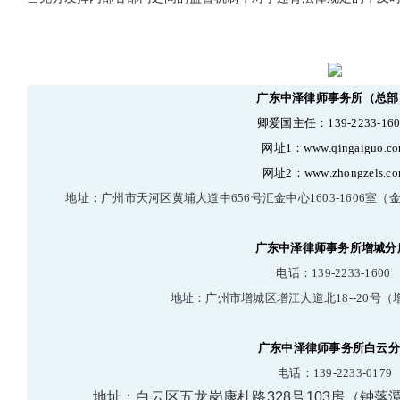
广
东
中
泽
律
师
事
务
所
（
总
部
卿
爱
国
主
任
：
1
3
9
-
2
2
3
3
-
1
6
网
址
1
：
w
w
w
.
q
i
n
g
a
i
g
u
o
.
c
o
网
址
2
：
w
w
w
.
z
h
o
n
g
z
e
l
s
.
c
o
地
址
：
广
州
市
天
河
区
黄
埔
大
道
中
6
5
6
号
汇
金
中
心
1
6
0
3
-
1
6
0
6
室
（
广
东
中
泽
律
师
事
务
所
增
城
分
电
话
：
1
3
9
-
2
2
3
3
-
1
6
0
0
地
址
：
广
州
市
增
城
区
增
江
大
道
北
1
8
-
-
2
0
号
（
广
东
中
泽
律
师
事
务
所
白
云
分
电
话
：
1
3
9
-
2
2
3
3
-
0
1
7
9
地址：白云区五龙岗康杜路328号103房（钟