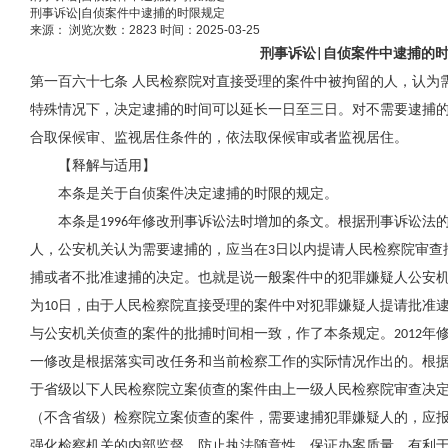
刑事诉讼|自侦案件中逮捕的时限规定
来源：
浏览次数：2823
时间：2025-03-25
刑事诉讼
自侦案件中逮捕的
|
第一百六十七条
人民检察院对直接受理的案件中被拘留的人，认为
特殊情况下，决定逮捕的时间可以延长一日至三日。对不需要逮捕
合取保候审、监视居住条件的，依法取保候审或者监视居住。
【释解与适用】
本条是关于自侦案件决定逮捕的时限的规定。
本条是
年修改刑事诉讼法时增加的条文。根据刑事诉讼法
1996
人，公安机关认为需要逮捕的，应当在
日以内提请人民检察院审查
3
捕或者不批准逮捕的决定。也就是说一般案件中的犯罪嫌疑人公安
为
日，由于人民检察院直接受理的案件中对犯罪嫌疑人提请批准
10
与公安机关侦查的案件的批捕时间相一致，作了本条规定。
年
2012
一修改是根据落实司改任务和当前检察工作的实际情况作出的。根
于省级以下人民检察院立案侦查的案件由上一级人民检察院审查决
（不含省级）检察院立案侦查的案件，需要逮捕犯罪嫌疑人的，应
强化检察机关的内部监督、防止执法随意性、保证办案质量，有利