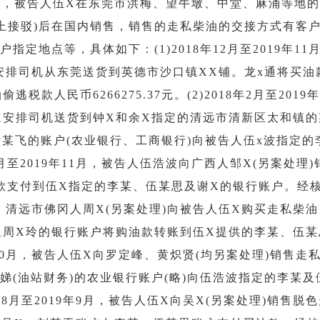
年11月，被告人伍X在东莞市洪梅、望牛墩、中堂、麻涌等
上接驳)后在国内销售，销售的走私柴油的交接方式有客
定地点等，具体如下：(1)2018年12月至2019年1
伍X安排司机从东莞送货到英德市沙口镇XX铺。龙x通将买
款人民币6266275.37元。(2)2018年2月至20
吨，伍X安排司机送货到钟X和余X指定的清远市清新区太和镇
及黄某飞的账户(农业银行、工商银行)向被告人伍x波指定
年8 月至2019年11月，被告人伍浩波向广西人邹X(另案处理
款支付到伍X指定的李某、伍某思及谢X的银行账户。经
019年9月，清远市佛冈人周X(另案处理)向被告人伍X购买走私
及周X玲的银行账户将购油款转账到伍X提供的李某、伍
2019年10月，被告人伍X向罗定峰、黄炽贤(均另案处理)销售
娣(油站财务)的农业银行账户(略)向伍浩波指定的李某
2018年8月至2019年9月，被告人伍X向吴X(另案处理)