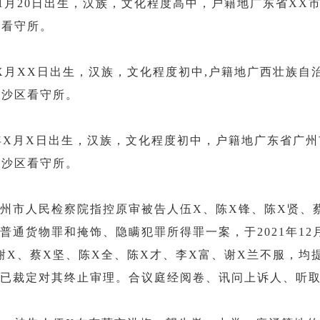
年1月20日出生，汉族，文化程度高中，户籍地广东省XX市
区看守所。
年X月XX日出生，汉族，文化程度初中,户籍地广西壮族自治
南沙区看守所。
。
X年X月X日出生，汉族，文化程度初中，户籍地广东省广州市
南沙区看守
所。
州市人民检察院指控原审被告人伍
X、陈X锋、陈X贤、
货物罪和掩饰、隐瞒犯罪所得罪一案，于2021年12月27
谢X、蔡X坚、陈X全、陈X才、李X富、谢X兰不服，均
院已裁定对其终止审理。合议庭经阅卷、讯问上诉人、听