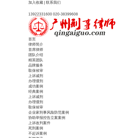
加入收藏
|
联系我们
13922331600 020-38399608
首页
律师简介
首席律师
团队介绍
精英团队
品牌服务
取保候审
上诉减刑
办理缓刑
成功案例
经典案例
上诉减刑
办理缓刑
取保候审
企业家刑事风险防范案例
协助举报控告立案案例
上诉改判案件
死刑案例
不起诉案例