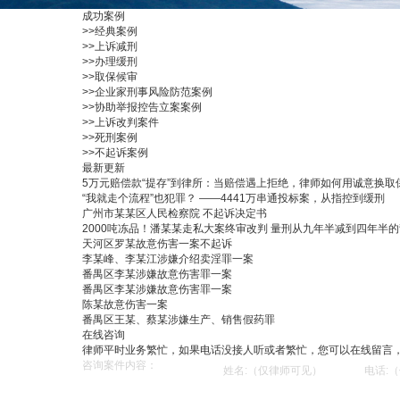
成功案例
>>
经典案例
>>
上诉减刑
>>
办理缓刑
>>
取保候审
>>
企业家刑事风险防范案例
>>
协助举报控告立案案例
>>
上诉改判案件
>>
死刑案例
>>
不起诉案例
最新更新
5万元赔偿款“提存”到律所：当赔偿遇上拒绝，律师如何用诚意换取
“我就走个流程”也犯罪？ ——4441万串通投标案，从指控到缓刑
广州市某某区人民检察院 不起诉决定书
2000吨冻品！潘某某走私大案终审改判 量刑从九年半减到四年半
天河区罗某故意伤害一案不起诉
李某峰、李某江涉嫌介绍卖淫罪一案
番禺区李某涉嫌故意伤害罪一案
番禺区李某涉嫌故意伤害罪一案
陈某故意伤害一案
番禺区王某、蔡某涉嫌生产、销售假药罪
在线咨询
律师平时业务繁忙，如果电话没接人听或者繁忙，您可以在线留言