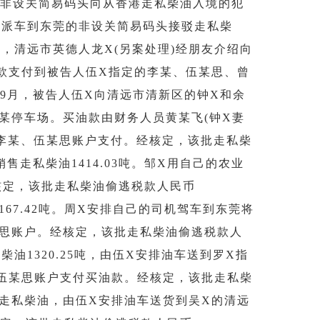
地的非设关简易码头向从香港走私柴油入境的犯
户派车到东莞的非设关简易码头接驳走私柴
1月，清远市英德人龙X(另案处理)经朋友介绍向
油款支付到被告人伍X指定的李某、伍某思、曾
19年9月，被告人伍X向清远市清新区的钟X和余
的某停车场。买油款由财务人员黄某飞(钟X妻
的李某、伍某思账户支付。经核定，该批走私柴
)销售走私柴油1414.03吨。邹X用自己的农业
核定，该批走私柴油偷逃税款人民币
柴油167.42吨。周X安排自己的司机驾车到东莞将
某思账户。经核定，该批走私柴油偷逃税款人
走私柴油1320.25吨，由伍X安排油车送到罗X指
及伍某思账户支付买油款。经核定，该批走私柴
销售脱色走私柴油，由伍X安排油车送货到吴X的清远