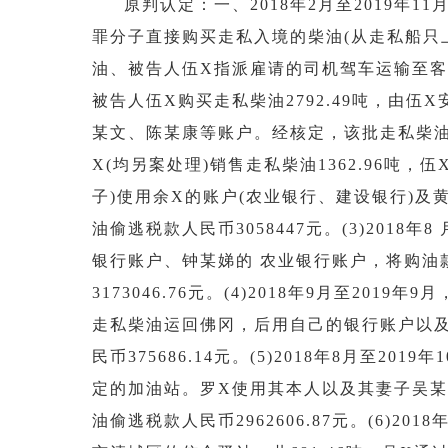
原判认定：一、2018年2月至2019
罪分子直接购买走私入境的柴油(从走私船只
油、被告人伍X指派雇请的司机驾车运输至客户指
被告人伍X购买走私柴油2792.49吨，由
某文、陈某康等账户。经核定，该批走私柴油偷逃税
X(均另案处理)销售走私柴油1362.96
子)使用余X的账户(农业银行、建设银行)
油偷逃税款人民币3058447元。(3)2018
银行账户、钟某娣的 农业银行账户，将购油
3173046.76元。(4)2018年9月至2
走私柴油运回佛冈，后用自己的银行账户以
民币375686.14元。(5)2018年8月至
定的加油站。罗X使用其本人以及其妻子吴某
油偷逃税款人民币2962606.87元。(6)